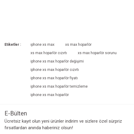
Etiketler :
ıphone xs max
xs max hoparlör
xs max hoparlör cızırtı
xs max hoparlör sorunu
iphone xs max hoparlör değişimi
iphone xs max hoparlör cızırtı
iphone xs max hoparlör fiyatı
iphone xs max hoparlör temizleme
iphone xs max hoparlör
E-Bülten
Ücretsiz kayıt olun yeni ürünler indirim ve sizlere özel sürpriz
fırsatlardan anında haberiniz olsun!