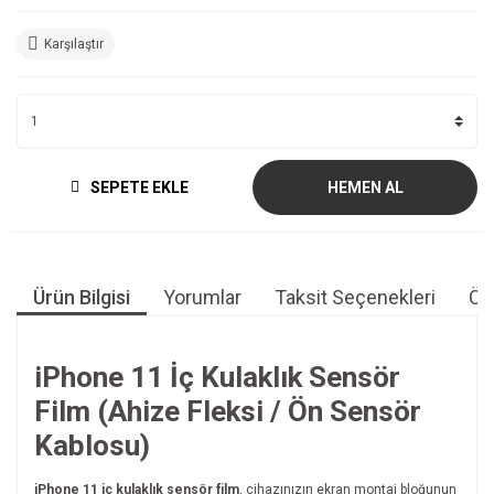
Karşılaştır
SEPETE EKLE
HEMEN AL
Ürün Bilgisi
Yorumlar
Taksit Seçenekleri
Öne
iPhone 11 İç Kulaklık Sensör
Film (Ahize Fleksi / Ön Sensör
Kablosu)
iPhone 11 iç kulaklık sensör film
, cihazınızın ekran montaj bloğunun