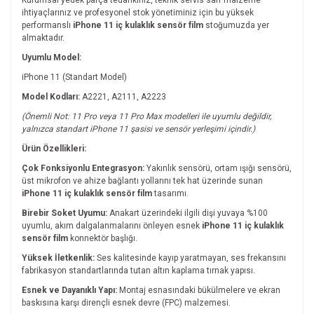
Kurumsal yedek parça tedarikiniz, teknik servis sarf malzeme
ihtiyaçlarınız ve profesyonel stok yönetiminiz için bu yüksek
performanslı
iPhone 11 iç kulaklık sensör film
stoğumuzda yer
almaktadır.
Uyumlu Model:
iPhone 11 (Standart Model)
Model Kodları:
A2221, A2111, A2223
(Önemli Not: 11 Pro veya 11 Pro Max modelleri ile uyumlu değildir,
yalnızca standart iPhone 11 şasisi ve sensör yerleşimi içindir.)
Ürün Özellikleri:
Çok Fonksiyonlu Entegrasyon:
Yakınlık sensörü, ortam ışığı sensörü,
üst mikrofon ve ahize bağlantı yollarını tek hat üzerinde sunan
iPhone 11 iç kulaklık sensör film
tasarımı.
Birebir Soket Uyumu:
Anakart üzerindeki ilgili dişi yuvaya %100
uyumlu, akım dalgalanmalarını önleyen esnek
iPhone 11 iç kulaklık
sensör film
konnektör başlığı.
Yüksek İletkenlik:
Ses kalitesinde kayıp yaratmayan, ses frekansını
fabrikasyon standartlarında tutan altın kaplama tırnak yapısı.
Esnek ve Dayanıklı Yapı:
Montaj esnasındaki bükülmelere ve ekran
baskısına karşı dirençli esnek devre (FPC) malzemesi.