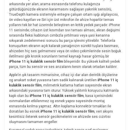
arkasında yer alan; arama esnasında telefonu kulağınıza
götürdüğünüzde ekranın kararmasını sağlayan yakınlık sensörü,
TrueDepth kamera sistemiyle entegre çalışan ortam ışığı algılayıcısı,
ön video kayıtları ve Siri için üst mikrofon ile ahize hoparlör temas
yollarını tek bir hat üzerinde birleştiren en kritik yedek parçadır. iPhone
11 serisinde; cihazın üst kısımdan sıvı teması alması, ekran değişimi
sırasında fleksi kablonun cımbızla yırtılması veya şasi kenarına
sıkışarak zedelenmesi sonucu bu parça işlevini yitirebilir. Telefonla
konuşurken ekranın açık kalarak yanağınızın sürekli tuşlara basması,
ahizeden hiç ses gelmemesi veya ön video çekimlerinde sesin boğuk
iletilmesi gibi kronik sorunların temel kaynağı hasar görmüş bir
iPhone 11 iç kulaklık sensör film
bileşenidir. Bu yüksek kaliteli yedek
parça, tüm bu sensör ve ses arızalarını kesin olarak ortadan kaldırır.
Apple’ın şık tasarım mimarisine, cihaz içi dar alan derinlik ölçülerine
og anakart soket yuvasına tam sadık kalınarak üretilen
iPhone 11 iç
kulaklık sensör film
, milimetrik katlama hatları sayesinde ekran
arkasındaki yuvasına tam oturur. Yüksek yalıtımlı koruyucu katmanla
kaplı olan bu
iPhone 11 iç kulaklık sensör film
, kasa içerisindeki
ısınmalardan etkilenmez og esnek yapısı sayesinde montaj
esnasında kırılma yapmaz. Altın kaplama konnektör tırnakları ile
donatılan bu esnek
iPhone 11 iç kulaklık sensör film
, veri akışını
kesintisiz ileterek sensör gecikmelerini ve ahizede ses cızırtısı
oluşmasını tamamen engeller.