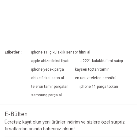
Etiketler :
iphone 11 iç kulaklık sensör filmi al
apple ahize fleksi fiyatı
a2221 kulaklık filmi satışı
iphone yedek parça
kayseri toptan tamir
ahize fleksi satın al
en ucuz telefon sensörü
telefon tamir parçaları
iphone 11 parça toptan
samsung parça al
E-Bülten
Ücretsiz kayıt olun yeni ürünler indirim ve sizlere özel sürpriz
fırsatlardan anında haberiniz olsun!