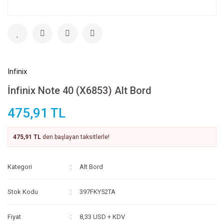
Infinix
İnfinix Note 40 (X6853) Alt Bord
475,91 TL
475,91 TL
den başlayan taksitlerle!
Kategori
Alt Bord
Stok Kodu
397FKY52TA
Fiyat
8,33 USD + KDV