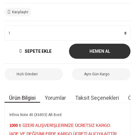
Karşılaştır
SEPETE EKLE
HEMEN AL
Hızlı Gönderi
Aynı Gün Kargo
Ürün Bilgisi
Yorumlar
Taksit Seçenekleri
Öne
İnfinix Note 40 (X6853) Alt Bord
1000
₺ ÜZERİ ALIŞVERİŞLERİNİZE ÜCRETSİZ KARGO.
İADE VE DEĞİŞİMLERDE KARGO ÜCRETİ ALICIYA AİTTİR.