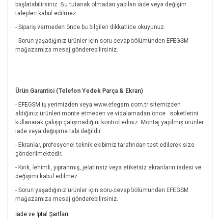
başlatabilirsiniz. Bu tutanak olmadan yapılan iade veya değişim
talepleri kabul edilmez.
- Sipariş vermeden önce bu bilgileri dikkatlice okuyunuz.
- Sorun yaşadığınız ürünler için soru-cevap bölümünden EFEGSM
mağazamıza mesaj gönderebilirsiniz.
Ürün Garantisi (Telefon Yedek Parça & Ekran)
- EFEGSM iş yerimizden veya www.efegsm.com.tr sitemizden
aldığınız ürünleri monte etmeden ve vidalamadan önce
soketlerini
kullanarak çalışıp çalışmadığını kontrol ediniz. Montaj yapılmış ürünler
iade veya değişime tabi değildir.
- Ekranlar, profesyonel teknik ekibimiz tarafından test edilerek size
gönderilmektedir.
- Kırık, lehimli, yıpranmış, jelatinsiz veya etiketsiz ekranların iadesi ve
değişimi kabul edilmez.
- Sorun yaşadığınız ürünler için soru-cevap bölümünden EFEGSM
mağazamıza mesaj gönderebilirsiniz.
Bu ürünün fiyat bilgisi, resim, ürün açıklamalarında ve diğer
İade ve İptal Şartları