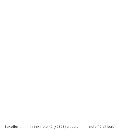
Etiketler :
infinix note 40 (x6853) alt bord
note 40 alt bord