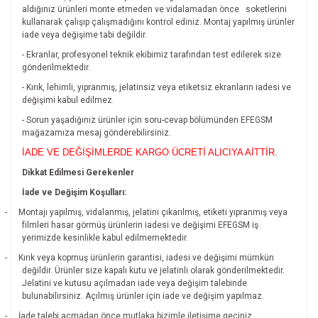
aldığınız ürünleri monte etmeden ve vidalamadan önce
soketlerini
kullanarak çalışıp çalışmadığını kontrol ediniz. Montaj yapılmış ürünler
iade veya değişime tabi değildir.
- Ekranlar, profesyonel teknik ekibimiz tarafından test edilerek size
gönderilmektedir.
- Kırık, lehimli, yıpranmış, jelatinsiz veya etiketsiz ekranların iadesi ve
değişimi kabul edilmez.
- Sorun yaşadığınız ürünler için soru-cevap bölümünden EFEGSM
mağazamıza mesaj gönderebilirsiniz.
İADE VE DEĞİŞİMLERDE KARGO ÜCRETİ ALICIYA AİTTİR.
Dikkat Edilmesi Gerekenler
İade ve Değişim Koşulları:
-
Montajı yapılmış, vidalanmış, jelatini çıkarılmış, etiketi yıpranmış veya
filmleri hasar görmüş ürünlerin iadesi ve değişimi EFEGSM iş
yerimizde kesinlikle kabul edilmemektedir.
-
Kırık veya kopmuş ürünlerin garantisi, iadesi ve değişimi mümkün
değildir.
Ürünler size kapalı kutu ve jelatinli olarak gönderilmektedir.
Jelatini ve kutusu açılmadan iade veya değişim talebinde
bulunabilirsiniz. Açılmış ürünler için iade ve değişim yapılmaz.
-
İade talebi açmadan önce mutlaka bizimle iletişime geçiniz.