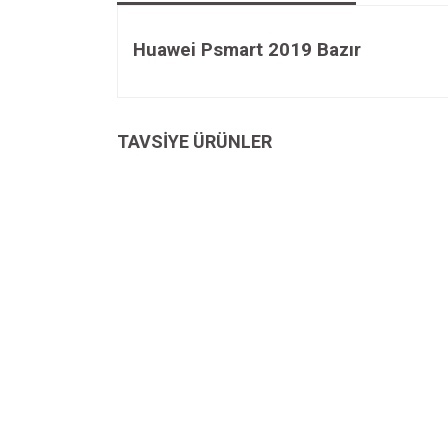
Huawei Psmart 2019 Bazır
Bu ürünün fiyat bilgisi, resim, ürün açıklamalarında v
Görüş ve önerileriniz için teşekkür ederiz.
TAVSİYE ÜRÜNLER
Ürün resmi kalitesiz, bozuk veya görüntülenemiyo
Ürün açıklamasında eksik bilgiler bulunuyor.
Ürün bilgilerinde hatalar bulunuyor.
Ürün fiyatı diğer sitelerden daha pahalı.
Bu ürüne benzer farklı alternatifler olmalı.