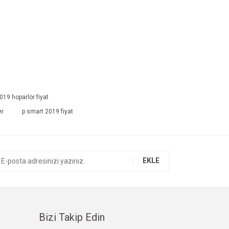
19 hoparlör fiyat
er
p smart 2019 fiyat
EKLE
Bizi Takip Edin