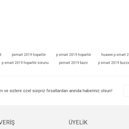
9
psmart 2019 hoparlör
p smart 2019 hoparlör
huawei p smart 20
p smart 2019 hoparlör sorunu
psmart 2019 bazır
p smart 2019 buzz
im ve sizlere özel sürpriz fırsatlardan anında haberiniz olsun!
VERİŞ
ÜYELİK