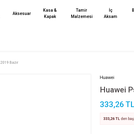
Kasa &
Tamir
İç
B
Aksesuar
k
Kapak
Malzemesi
Aksam
2019 Bazır
Huawei
Huawei P
333,26 T
333,26 TL
den başl