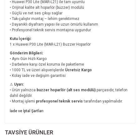
• Huawei P30 Lite (MAR-L21) ile tam uyumlu
• Orijinal kalite alt hoparlör (buzzer) modülü
• Güçlü ve net ses çıkışı sağlar
• Tak-çalıştır montaj – lehim gerektirmez
• Dayanıklı diyafram yapısı ile uzun ömürlü kullanım
• Profesyonel teknik servis montajına uygundur
Kutu İçeriği:
1 x Huawei P30 Lite (MAR-L21) Buzzer Hoparlör
Gönderim Bilgileri:
• Aynı Gün Hızlı Kargo
• Darbelere karşı özel koruma ile paketleme
• 1000 TL ve üzeri alışverişlerde
Ücretsiz Kargo
• Kolay iade ve değişim garantisi
⚠
Uyarı:
• Ürün yalnızca
buzzer hoparlör (alt ses modülü)
parçasıdır, telefon
dahil değildir.
• Montaj işlemi
profesyonel teknik servis
tarafından yapılmalıdır.
Bu ürünün fiyat bilgisi, resim, ürün açıklamalarında ve diğer
İade ve İptal Şartları
konularda yetersiz gördüğünüz noktaları öneri formunu
Bu ürüne ilk yorumu siz yapın!
kullanarak tarafımıza iletebilirsiniz.
İade ve İptal Şartları'na ulaşmak için
Görüş ve önerileriniz için teşekkür ederiz.
TAVSİYE ÜRÜNLER
tıklayınız.
Yorum Yaz