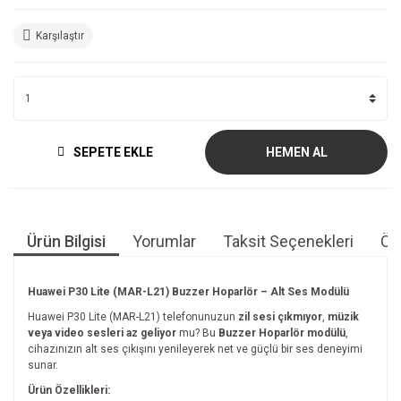
Karşılaştır
SEPETE EKLE
HEMEN AL
Ürün Bilgisi
Yorumlar
Taksit Seçenekleri
Öne
Huawei P30 Lite (MAR-L21) Buzzer Hoparlör – Alt Ses Modülü
Huawei P30 Lite (MAR-L21) telefonunuzun
zil sesi çıkmıyor
,
müzik
veya video sesleri az geliyor
mu? Bu
Buzzer Hoparlör modülü
,
cihazınızın alt ses çıkışını yenileyerek net ve güçlü bir ses deneyimi
sunar.
Ürün Özellikleri: