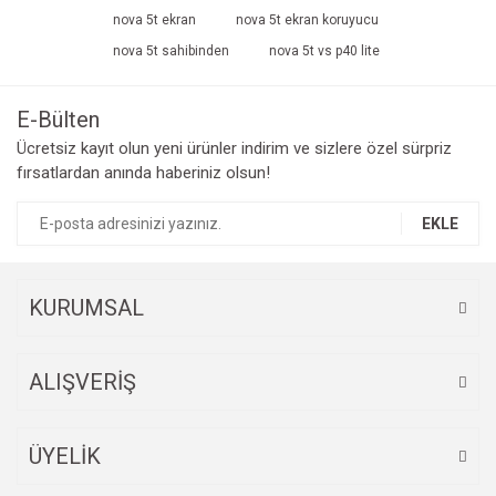
nova 5t ekran
nova 5t ekran koruyucu
nova 5t sahibinden
nova 5t vs p40 lite
E-Bülten
Ücretsiz kayıt olun yeni ürünler indirim ve sizlere özel sürpriz
fırsatlardan anında haberiniz olsun!
EKLE
KURUMSAL
ALIŞVERİŞ
ÜYELİK