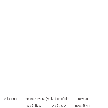
Etiketler :
huawei nova 5t (yal-l21) on-of film
nova 5t
nova 5t fiyat
nova 5t epey
nova 5t kılıf