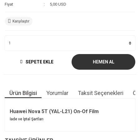
Fiyat
5,00 USD
Karşılaştır
SEPETE EKLE
HEMEN AL
Ürün Bilgisi
Yorumlar
Taksit Seçenekleri
Öne
Huawei Nova 5T (YAL-L21) On-Of Film
Bu ürünün fiyat bilgisi, resim, ürün açıklamalarında ve diğer
İade ve İptal Şartları
konularda yetersiz gördüğünüz noktaları öneri formunu
Bu ürüne ilk yorumu siz yapın!
kullanarak tarafımıza iletebilirsiniz.
İade ve İptal Şartları'na ulaşmak için
Görüş ve önerileriniz için teşekkür ederiz.