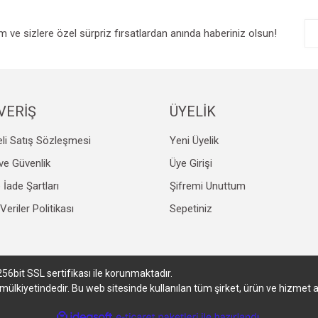
im ve sizlere özel sürpriz fırsatlardan anında haberiniz olsun!
VERİŞ
ÜYELİK
li Satış Sözleşmesi
Yeni Üyelik
k ve Güvenlik
Üye Girişi
e İade Şartları
Şifremi Unuttum
 Veriler Politikası
Sepetiniz
256bit SSL sertifikası ile korunmaktadır.
in mülkiyetindedir. Bu web sitesinde kullanılan tüm şirket, ürün ve hizmet
ile
ideasoft
e-