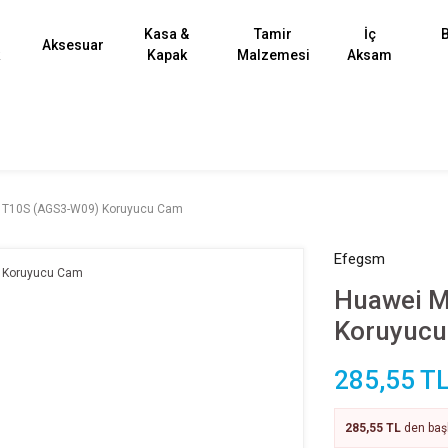
Kasa &
Tamir
İç
B
Aksesuar
k
Kapak
Malzemesi
Aksam
 T10S (AGS3-W09) Koruyucu Cam
Efegsm
Huawei M
Koruyuc
285,55 T
285,55 TL
den başl