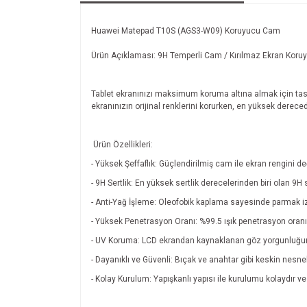
Huawei Matepad T10S (AGS3-W09) Koruyucu Cam
Ürün Açıklaması: 9H Temperli Cam / Kırılmaz Ekran Koru
Tablet ekranınızı maksimum koruma altına almak için tasa
ekranınızın orijinal renklerini korurken, en yüksek derec
Ürün Özellikleri:
- Yüksek Şeffaflık: Güçlendirilmiş cam ile ekran rengini d
- 9H Sertlik: En yüksek sertlik derecelerinden biri olan 9H 
- Anti-Yağ İşleme: Oleofobik kaplama sayesinde parmak izle
- Yüksek Penetrasyon Oranı: %99.5 ışık penetrasyon oranı il
- UV Koruma: LCD ekrandan kaynaklanan göz yorgunluğunu 
- Dayanıklı ve Güvenli: Bıçak ve anahtar gibi keskin nesne
- Kolay Kurulum: Yapışkanlı yapısı ile kurulumu kolaydır 