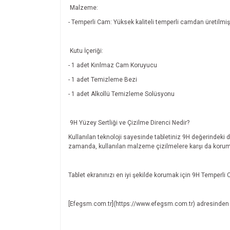
Malzeme:
- Temperli Cam: Yüksek kaliteli temperli camdan üretilmişti
Kutu İçeriği:
- 1 adet Kırılmaz Cam Koruyucu
- 1 adet Temizleme Bezi
- 1 adet Alkollü Temizleme Solüsyonu
9H Yüzey Sertliği ve Çizilme Direnci Nedir?
Kullanılan teknoloji sayesinde tabletiniz 9H değerindeki 
zamanda, kullanılan malzeme çizilmelere karşı da korum
Tablet ekranınızı en iyi şekilde korumak için 9H Temperli
[Efegsm.com.tr](https://www.efegsm.com.tr) adresinden h
Bu ürünün fiyat bilgisi, resim, ürün açıklamalarında v
Görüş ve önerileriniz için teşekkür ederiz.