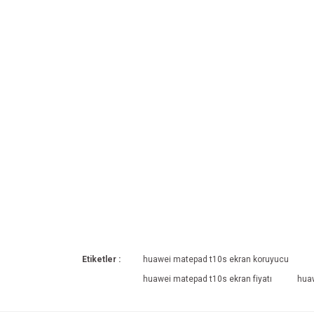
Etiketler :
huawei matepad t10s ekran koruyucu
huawei matepad t10s ekran fiyatı
huaw