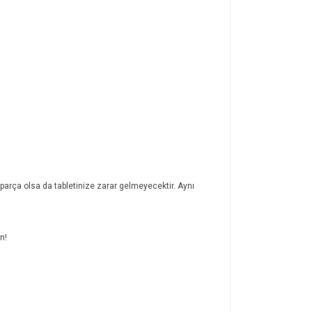
mparça olsa da tabletinize zarar gelmeyecektir. Aynı
n!
ıza iletebilirsiniz.