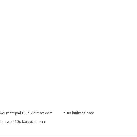
wei matepad t10s kırılmaz cam
t10s kırılmaz cam
huawei t10s koruyucu cam