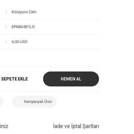
Koruyucu Cam
EPN8G5R1LG
6,00 USD
SEPETE EKLE
HEMEN AL
Kampanyalı Ürün
iniz
İade ve İptal Şartları