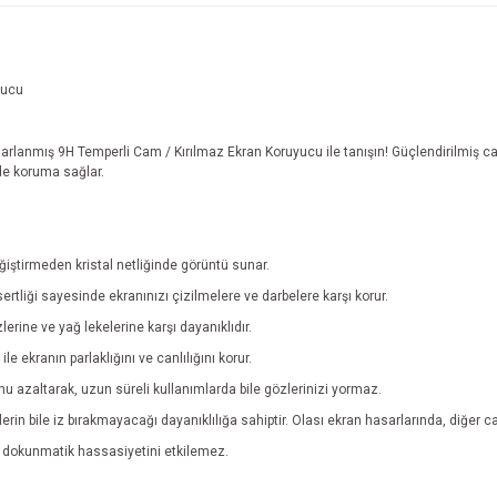
yucu
rlanmış 9H Temperli Cam / Kırılmaz Ekran Koruyucu ile tanışın! Güçlendirilmiş cam
ede koruma sağlar.
eğiştirmeden kristal netliğinde görüntü sunar.
sertliği sayesinde ekranınızı çizilmelere ve darbelere karşı korur.
rine ve yağ lekelerine karşı dayanıklıdır.
e ekranın parlaklığını ve canlılığını korur.
azaltarak, uzun süreli kullanımlarda bile gözlerinizi yormaz.
lerin bile iz bırakmayacağı dayanıklılığa sahiptir. Olası ekran hasarlarında, diğer 
ve dokunmatik hassasiyetini etkilemez.