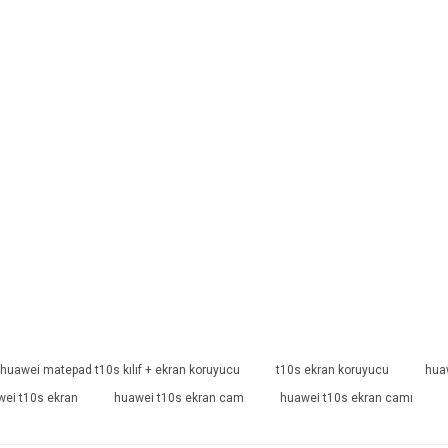
huawei matepad t10s kılıf + ekran koruyucu
t10s ekran koruyucu
hua
ei t10s ekran
huawei t10s ekran cam
huawei t10s ekran camı