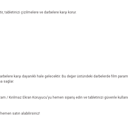
r, tabletinizi çizilmelere ve darbelere karşı korur.
darbelere karşı dayanıklı hale gelecektir. Bu değer üstündeki darbelerde film para
a sağlar.
 Cam / Kırılmaz Ekran Koruyucu'yu hemen sipariş edin ve tabletinizi güvenle kullanı
emen satın alabilirsiniz!
e diğer konularda yetersiz gördüğünüz noktaları öneri formunu kullanarak tarafım