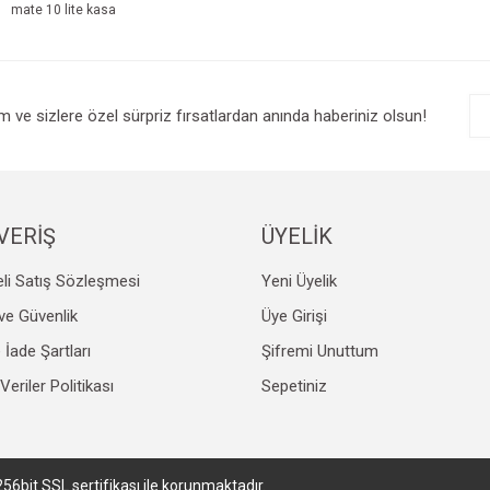
Yorum Yaz
mate 10 lite kasa
im ve sizlere özel sürpriz fırsatlardan anında haberiniz olsun!
VERİŞ
ÜYELİK
Gönder
li Satış Sözleşmesi
Yeni Üyelik
k ve Güvenlik
Üye Girişi
e İade Şartları
Şifremi Unuttum
 Veriler Politikası
Sepetiniz
256bit SSL sertifikası ile korunmaktadır.