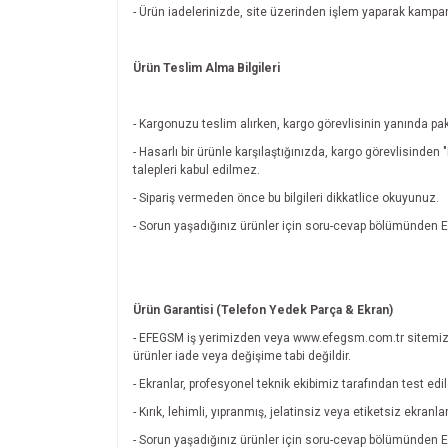
- Ürün iadelerinizde, site üzerinden işlem yaparak kamp
Ürün Teslim Alma Bilgileri
- Kargonuzu teslim alırken, kargo görevlisinin yanında pak
- Hasarlı bir ürünle karşılaştığınızda, kargo görevlisinde
talepleri kabul edilmez.
- Sipariş vermeden önce bu bilgileri dikkatlice okuyunuz.
- Sorun yaşadığınız ürünler için soru-cevap bölümünde
Ürün Garantisi (Telefon Yedek Parça & Ekran)
- EFEGSM iş yerimizden veya www.efegsm.com.tr sitemiz
ürünler iade veya değişime tabi değildir.
- Ekranlar, profesyonel teknik ekibimiz tarafından test edi
- Kırık, lehimli, yıpranmış, jelatinsiz veya etiketsiz ekran
- Sorun yaşadığınız ürünler için soru-cevap bölümünde