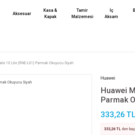
Kasa &
Tamir
İç
B
Aksesuar
k
Kapak
Malzemesi
Aksam
te 10 Lite (RNE-L01) Parmak Okuyucu Siyah
Huawei
Huawei M
Parmak O
333,26 T
333,26 TL
den başl