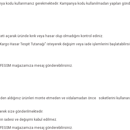
anya kodu kullanmanız gerekmektedir. Kampanya kodu kullanılmadan yapılan gönde
eti açarak üründe kırık veya hasar olup olmadığını kontrol ediniz.
n "Kargo Hasar Tespit Tutanağı" isteyerek değişim veya iade işlemlerini başlatabili
n EFEGSM mağazamıza mesaj gönderebilirsiniz.
den aldığınız ürünleri monte etmeden ve vidalamadan önce
soketlerini kullanar
lerek size gönderilmektedir.
ların iadesi ve değişimi kabul edilmez.
n EFEGSM mağazamıza mesaj gönderebilirsiniz.