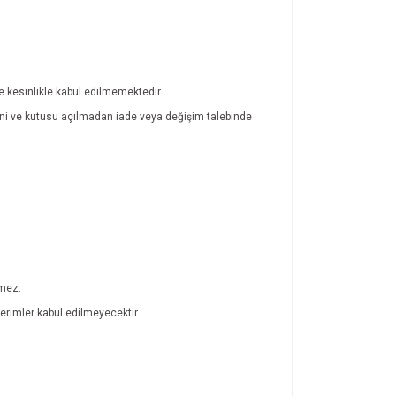
de kesinlikle kabul edilmemektedir.
atini ve kutusu açılmadan iade veya değişim talebinde
lmez.
rimler kabul edilmeyecektir.