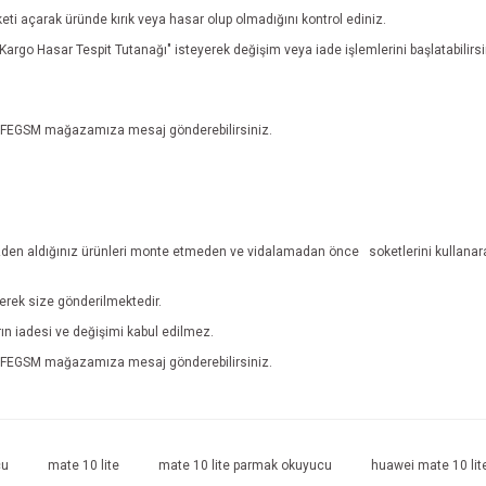
eti açarak üründe kırık veya hasar olup olmadığını kontrol ediniz.
n "Kargo Hasar Tespit Tutanağı" isteyerek değişim veya iade işlemlerini başlatabili
n EFEGSM mağazamıza mesaj gönderebilirsiniz.
den aldığınız ürünleri monte etmeden ve vidalamadan önce
soketlerini kullanar
lerek size gönderilmektedir.
ların iadesi ve değişimi kabul edilmez.
n EFEGSM mağazamıza mesaj gönderebilirsiniz.
e diğer konularda yetersiz gördüğünüz noktaları öneri formunu kullanarak tarafım
İade ve İptal Şartları'na ulaşmak için tıklayınız.
Bu ürüne ilk yorumu siz yapın!
cu
mate 10 lite
mate 10 lite parmak okuyucu
huawei mate 10 lit
r.