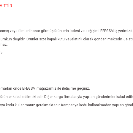
AİTTİR.
yıpranmış veya filmleri hasar görmüş ürünlerin iadesi ve değişimi EFEGSM iş yerimiz
mümkün değildir.
Ürünler size kapalı kutu ve jelatinli olarak gönderilmektedir. Jel
lmaz.
iz.
ebi açmadan önce EFEGSM mağazamız ile iletişime geçiniz.
rünler kabul edilmektedir. Diğer kargo firmalarıyla yapılan gönderimler kabul edi
anya kodu kullanmanız gerekmektedir. Kampanya kodu kullanılmadan yapılan gönde