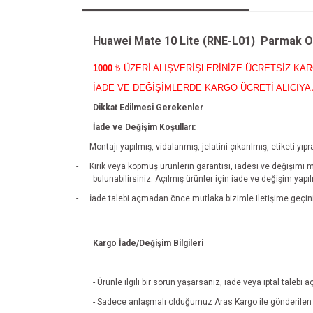
Huawei Mate 10 Lite (RNE-L01) Parmak 
1000
₺ ÜZERİ ALIŞVERİŞLERİNİZE ÜCRETSİZ KA
İADE VE DEĞİŞİMLERDE KARGO ÜCRETİ ALICIYA 
Dikkat Edilmesi Gerekenler
İade ve Değişim Koşulları:
-
Montajı yapılmış, vidalanmış, jelatini çıkarılmış, etiketi 
-
Kırık veya kopmuş ürünlerin garantisi, iadesi ve değişimi 
bulunabilirsiniz. Açılmış ürünler için iade ve değişim yapı
-
İade talebi açmadan önce mutlaka bizimle iletişime geçin
Kargo İade/Değişim Bilgileri
- Ürünle ilgili bir sorun yaşarsanız, iade veya iptal tal
- Sadece anlaşmalı olduğumuz Aras Kargo ile gönderilen ü