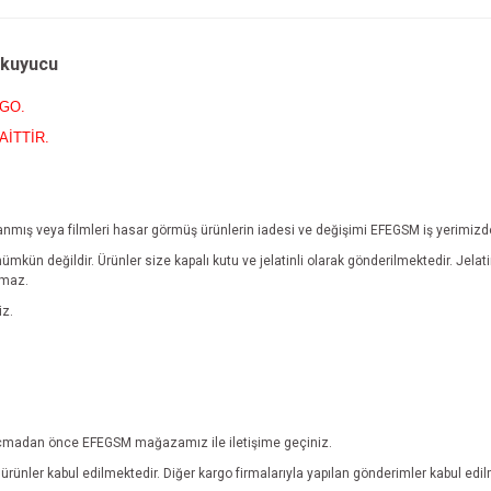
Okuyucu
RGO.
AİTTİR.
yıpranmış veya filmleri hasar görmüş ürünlerin iadesi ve değişimi EFEGSM iş yerimiz
mümkün değildir.
Ürünler size kapalı kutu ve jelatinli olarak gönderilmektedir. Jel
lmaz.
iz.
ebi açmadan önce EFEGSM mağazamız ile iletişime geçiniz.
rünler kabul edilmektedir. Diğer kargo firmalarıyla yapılan gönderimler kabul edi