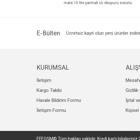
mate 10 lite parmak izi okuyucu sorunu
Ürün açıklamasında eksik bilgiler bulunuyor.
Ürün bilgilerinde hatalar bulunuyor.
Ürün fiyatı diğer sitelerden daha pahalı.
Bu ürüne benzer farklı alternatifler olmalı.
E-Bülten
Ücretsiz kayıt olun yeni ürünler indir
KURUMSAL
ALIŞ
İletişim
Mesafe
Kargo Takibi
Gizlili
Havale Bildirim Formu
İptal v
İletişim Formu
Kişisel
EFEGSM© Tüm hakları saklıdır. Kredi kartı bilgileriniz 