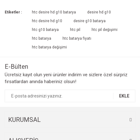
Etiketler :
htc desire hd g10 batarya
desire hd g10
htc desire hd g10
desire g10 batarya
htc g10 batarya
htc pil
htc pil değişimi
htc batarya
htc batarya fiyatı
htc batarya değişimi
E-Bülten
Ücretsiz kayıt olun yeni ürünler indirim ve sizlere özel sürpriz
fırsatlardan anında haberiniz olsun!
EKLE
KURUMSAL