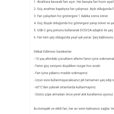
1. Anahtara basarak fanı açın. Her basışta fan hızını ayarlaya
2. Güç anahtarı kapalıysa fan çalışmaz. Açık olduğunda fa
3. Fan çalışırken hız göstergesi 1 dakika sonra söner.
4. Güç düşük olduğunda hız göstergesi yanıp söner ve şarj 
5. USB-C giriş portunu kullanarak DC5V2A adaptör ile şarj e
6. Fan tam şarj olduğunda yeşil ışık yanar. Şarj kablosunu 
Dikkat Edilmesi Gerekenler:
- 10 yaş altındaki çocukların ellerini fanın içine sokmama
- Fanın güç seviyesi düşükken rüzgar hızı azalır.
- Fan içine yabancı madde sokmayınız.
- Uzun süre kullanmayacaksanız pili tamamen şarj edip se
- 60°C'den yüksek ortamlarda kullanmayınız.
- Ürünü çöpe atmadan önce yerel atık kurallarına uyunuz.
Bu kompakt ve etkili fan, her an serin kalmanızı sağlar. He