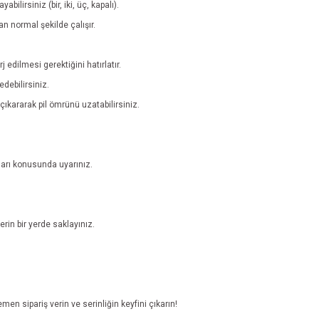
bilirsiniz (bir, iki, üç, kapalı).
n normal şekilde çalışır.
edilmesi gerektiğini hatırlatır.
debilirsiniz.
çıkararak pil ömrünü uzatabilirsiniz.
ları konusunda uyarınız.
rin bir yerde saklayınız.
men sipariş verin ve serinliğin keyfini çıkarın!