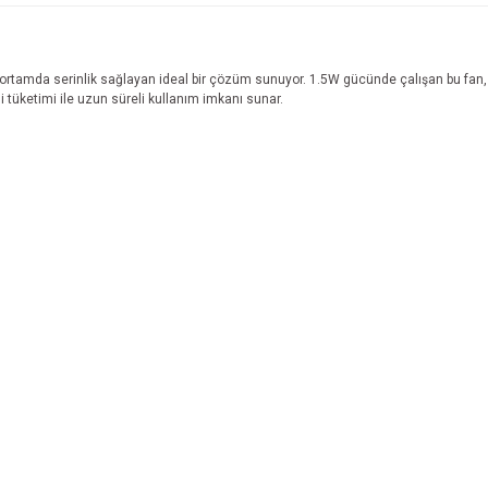
ortamda serinlik sağlayan ideal bir çözüm sunuyor. 1.5W gücünde çalışan bu fan, 3 
i tüketimi ile uzun süreli kullanım imkanı sunar.