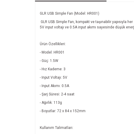
GLR USB Simple Fan (Model: HR001)
GLR USB Simple Fan, kompakt ve taşınabilir yapısıyla her 
5V input voltajı ve 0.5A input akımı sayesinde düşük enerj
Ürün Özellikleri:
- Model: HR001
- Güç: 1.5W
- Hız Kademe: 3
- Input Voltajı: 5V
- Input Akımı: 0.5A
- Şarj Süresi: 2-4 saat
- Ağırlık: 113g
- Boyutlar: 72 x 84 x 152mm
Kullanım Talimatları: