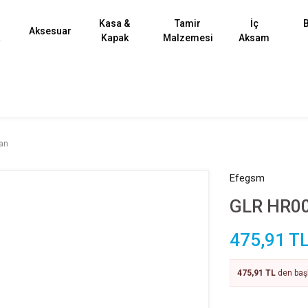
Kasa &
Tamir
İç
B
Aksesuar
k
Kapak
Malzemesi
Aksam
an
Efegsm
GLR HR00
475,91 T
475,91 TL
den başl