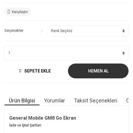
Karşılaştır
Seçenekler
SEPETE EKLE
HEMEN AL
Ürün Bilgisi
Yorumlar
Taksit Seçenekleri
Öne
General Mobile GM8 Go Ekran
Bu ürünün fiyat bilgisi, resim, ürün açıklamalarında ve diğer
İade ve İptal Şartları
konularda yetersiz gördüğünüz noktaları öneri formunu