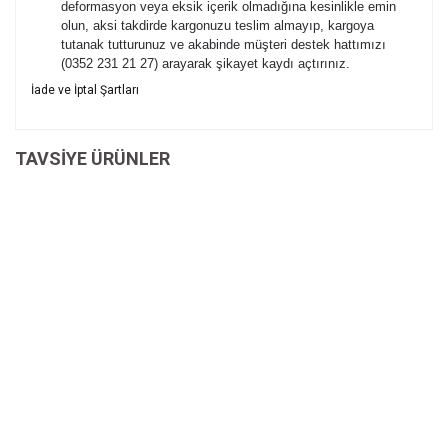
deformasyon veya eksik içerik olmadığına kesinlikle emin
olun, aksi takdirde kargonuzu teslim almayıp, kargoya
tutanak tutturunuz ve akabinde müşteri destek hattımızı
(0352 231 21 27) arayarak şikayet kaydı açtırınız.
Bu ürünün fiyat bilgisi, resim, ürün açıklamalarında ve diğer
İade ve İptal Şartları
konularda yetersiz gördüğünüz noktaları öneri formunu
Bu ürüne ilk yorumu siz yapın!
kullanarak tarafımıza iletebilirsiniz.
İade ve İptal Şartları'na ulaşmak için
Görüş ve önerileriniz için teşekkür ederiz.
TAVSİYE ÜRÜNLER
tıklayınız.
Yorum Yaz
Ürün resmi kalitesiz, bozuk veya görüntülenemiyor.
Ürün açıklamasında eksik bilgiler bulunuyor.
Ürün bilgilerinde hatalar bulunuyor.
Ürün fiyatı diğer sitelerden daha pahalı.
Bu ürüne benzer farklı alternatifler olmalı.
Gönder