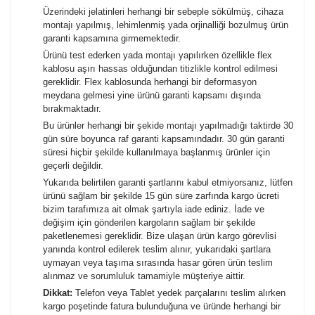
Üzerindeki jelatinleri herhangi bir sebeple sökülmüş, cihaza
montajı yapılmış, lehimlenmiş yada orjinalliği bozulmuş ürün
garanti kapsamına girmemektedir.
Ürünü test ederken yada montajı yapılırken özellikle flex
kablosu aşırı hassas olduğundan titizlikle kontrol edilmesi
gereklidir. Flex kablosunda herhangi bir deformasyon
meydana gelmesi yine ürünü garanti kapsamı dışında
bırakmaktadır.
Bu ürünler herhangi bir şekide montajı yapılmadığı taktirde 30
gün süre boyunca raf garanti kapsamındadır. 30 gün garanti
süresi hiçbir şekilde kullanılmaya başlanmış ürünler için
geçerli değildir.
Yukarıda belirtilen garanti şartlarını kabul etmiyorsanız, lütfen
ürünü sağlam bir şekilde 15 gün süre zarfında kargo ücreti
bizim tarafımıza ait olmak şartıyla iade ediniz. İade ve
değişim için gönderilen kargoların sağlam bir şekilde
paketlenemesi gereklidir. Bize ulaşan ürün kargo görevlisi
yanında kontrol edilerek teslim alınır, yukarıdaki şartlara
uymayan veya taşıma sırasında hasar gören ürün teslim
alınmaz ve sorumluluk tamamiyle müşteriye aittir.
Dikkat:
Telefon veya Tablet yedek parçalarını teslim alırken
kargo poşetinde fatura bulunduğuna ve üründe herhangi bir