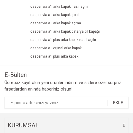
tıklayınız.
Yorum Yaz
casper via a1 arka kapak nasıl açılır
Ürün resmi kalitesiz, bozuk veya görüntülenemiyor.
casper via a1 arka kapak gold
Ürün açıklamasında eksik bilgiler bulunuyor.
casper via a1 arka kapak açma
Ürün bilgilerinde hatalar bulunuyor.
casper via a1 arka kapak batarya pil kapağı
Ürün fiyatı diğer sitelerden daha pahalı.
casper via a1 plus arka kapak nasıl açılır
Bu ürüne benzer farklı alternatifler olmalı.
casper via a1 orjinal arka kapak
casper via a1 plus arka kapak
E-Bülten
Ücretsiz kayıt olun yeni ürünler indirim ve sizlere özel sürpriz
Gönder
fırsatlardan anında haberiniz olsun!
EKLE
KURUMSAL