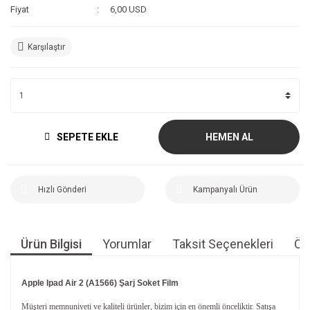
Fiyat
6,00 USD
Karşılaştır
SEPETE EKLE
HEMEN AL
Hızlı Gönderi
Kampanyalı Ürün
Ürün Bilgisi
Yorumlar
Taksit Seçenekleri
Öne
Apple Ipad Air 2 (A1566) Şarj Soket Film
Müşteri memnuniyeti ve kaliteli ürünler, bizim için en önemli önceliktir. Satışa