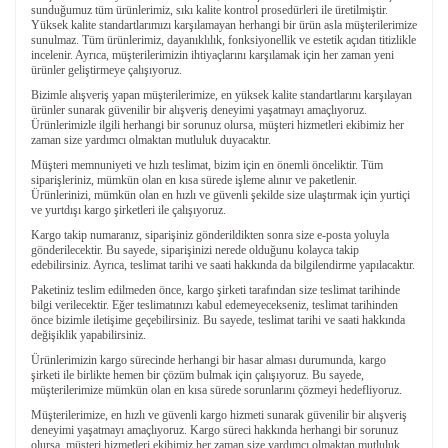
sunduğumuz tüm ürünlerimiz, sıkı kalite kontrol prosedürleri ile üretilmiştir.
Yüksek kalite standartlarımızı karşılamayan herhangi bir ürün asla müşterilerimize
sunulmaz. Tüm ürünlerimiz, dayanıklılık, fonksiyonellik ve estetik açıdan titizlikle
incelenir. Ayrıca, müşterilerimizin ihtiyaçlarını karşılamak için her zaman yeni
ürünler geliştirmeye çalışıyoruz.
Bizimle alışveriş yapan müşterilerimize, en yüksek kalite standartlarını karşılayan
ürünler sunarak güvenilir bir alışveriş deneyimi yaşatmayı amaçlıyoruz.
Ürünlerimizle ilgili herhangi bir sorunuz olursa, müşteri hizmetleri ekibimiz her
zaman size yardımcı olmaktan mutluluk duyacaktır.
Müşteri memnuniyeti ve hızlı teslimat, bizim için en önemli önceliktir. Tüm
siparişleriniz, mümkün olan en kısa sürede işleme alınır ve paketlenir.
Ürünlerinizi, mümkün olan en hızlı ve güvenli şekilde size ulaştırmak için yurtiçi
ve yurtdışı kargo şirketleri ile çalışıyoruz.
Kargo takip numaranız, siparişiniz gönderildikten sonra size e-posta yoluyla
gönderilecektir. Bu sayede, siparişinizi nerede olduğunu kolayca takip
edebilirsiniz. Ayrıca, teslimat tarihi ve saati hakkında da bilgilendirme yapılacaktır.
Paketiniz teslim edilmeden önce, kargo şirketi tarafından size teslimat tarihinde
bilgi verilecektir. Eğer teslimatınızı kabul edemeyecekseniz, teslimat tarihinden
önce bizimle iletişime geçebilirsiniz. Bu sayede, teslimat tarihi ve saati hakkında
değişiklik yapabilirsiniz.
Ürünlerimizin kargo sürecinde herhangi bir hasar alması durumunda, kargo
şirketi ile birlikte hemen bir çözüm bulmak için çalışıyoruz. Bu sayede,
müşterilerimize mümkün olan en kısa sürede sorunlarını çözmeyi hedefliyoruz.
Müşterilerimize, en hızlı ve güvenli kargo hizmeti sunarak güvenilir bir alışveriş
deneyimi yaşatmayı amaçlıyoruz. Kargo süreci hakkında herhangi bir sorunuz
olursa, müşteri hizmetleri ekibimiz her zaman size yardımcı olmaktan mutluluk