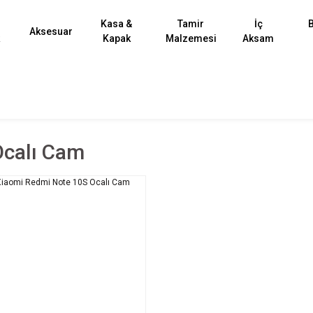
Kasa &
Tamir
İç
B
Aksesuar
k
Kapak
Malzemesi
Aksam
Ocalı Cam