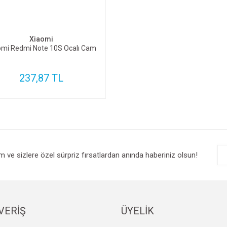
SEPETE EKLE
Xiaomi
omi Redmi Note 10S Ocalı Cam
237,87 TL
im ve sizlere özel sürpriz fırsatlardan anında haberiniz olsun!
VERİŞ
ÜYELİK