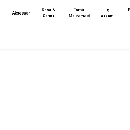
Kasa &
Tamir
İç
B
Aksesuar
k
Kapak
Malzemesi
Aksam