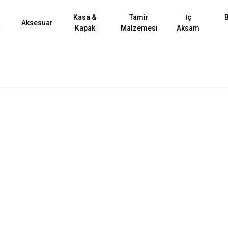
Kasa &
Tamir
İç
B
Aksesuar
k
Kapak
Malzemesi
Aksam