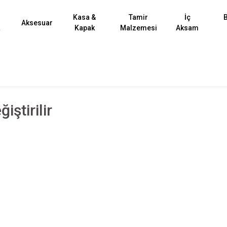
Kasa &
Tamir
İç
B
Aksesuar
k
Kapak
Malzemesi
Aksam
iştirilir