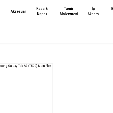
Kasa &
Tamir
İç
B
Aksesuar
k
Kapak
Malzemesi
Aksam