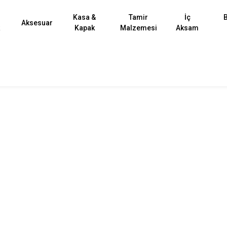
Kasa &
Tamir
İç
B
Aksesuar
k
Kapak
Malzemesi
Aksam