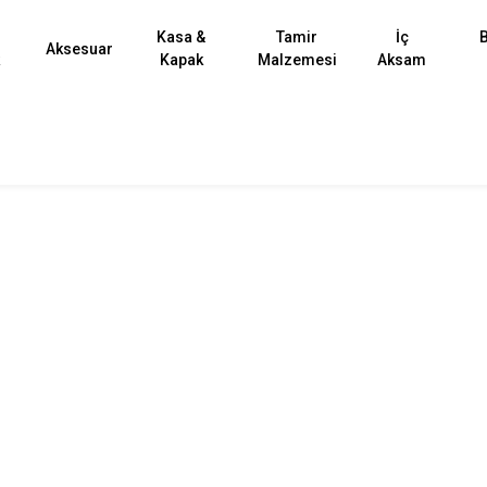
Kasa &
Tamir
İç
B
Aksesuar
k
Kapak
Malzemesi
Aksam