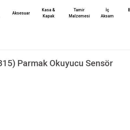
Kasa &
Tamir
İç
B
Aksesuar
k
Kapak
Malzemesi
Aksam
315) Parmak Okuyucu Sensör