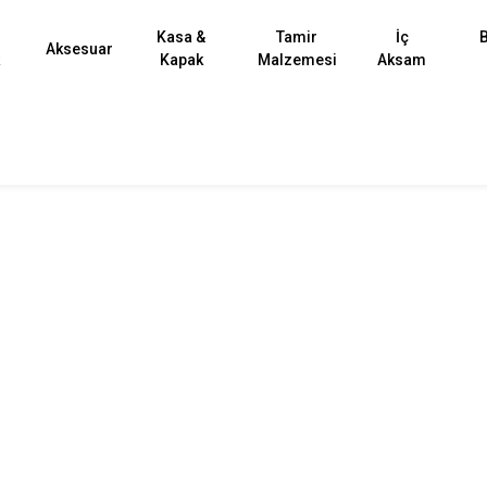
Kasa &
Tamir
İç
B
Aksesuar
k
Kapak
Malzemesi
Aksam