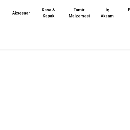
Kasa &
Tamir
İç
B
Aksesuar
k
Kapak
Malzemesi
Aksam