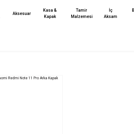
Kasa &
Tamir
İç
B
Aksesuar
k
Kapak
Malzemesi
Aksam