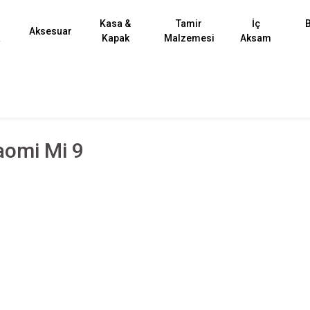
Kasa &
Tamir
İç
B
Aksesuar
k
Kapak
Malzemesi
Aksam
iaomi Mi 9