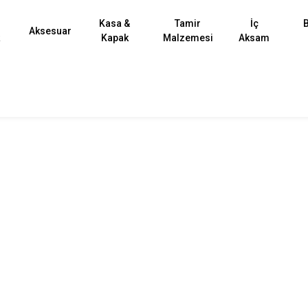
Kasa &
Tamir
İç
B
Aksesuar
k
Kapak
Malzemesi
Aksam