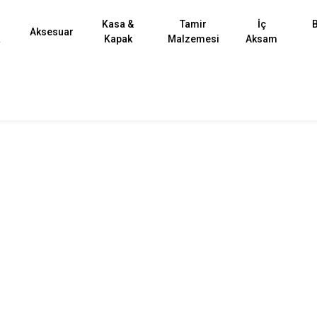
Kasa &
Tamir
İç
B
Aksesuar
k
Kapak
Malzemesi
Aksam