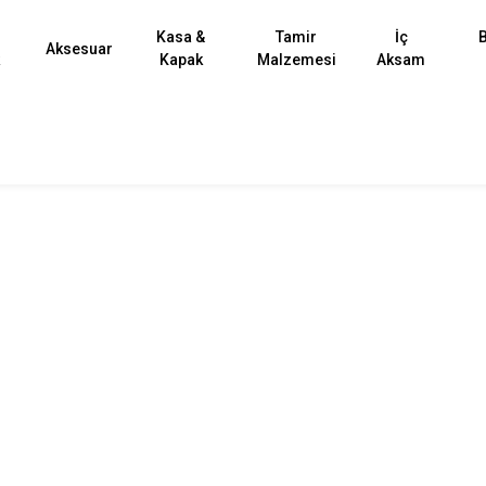
Kasa &
Tamir
İç
B
Aksesuar
k
Kapak
Malzemesi
Aksam