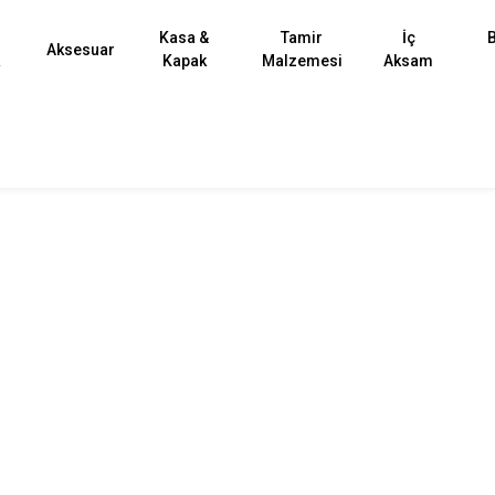
Kasa &
Tamir
İç
B
Aksesuar
k
Kapak
Malzemesi
Aksam