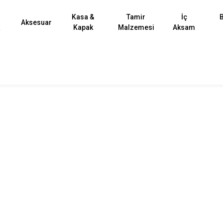
Kasa &
Tamir
İç
B
Aksesuar
k
Kapak
Malzemesi
Aksam