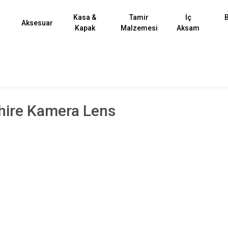
Kasa &
Tamir
İç
B
Aksesuar
k
Kapak
Malzemesi
Aksam
hire Kamera Lens