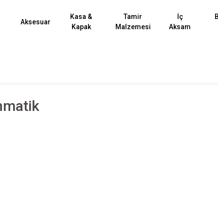
Kasa &
Tamir
İç
B
Aksesuar
k
Kapak
Malzemesi
Aksam
nmatik