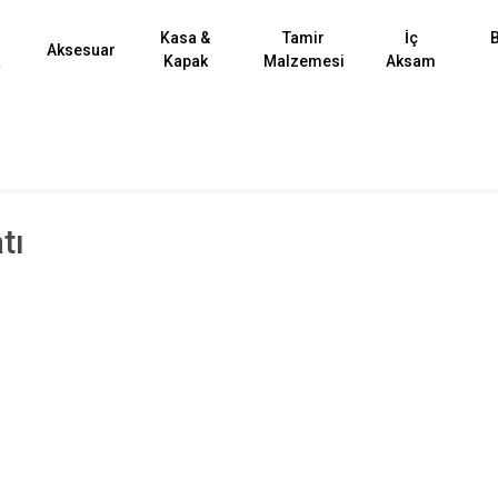
Kasa &
Tamir
İç
B
Aksesuar
k
Kapak
Malzemesi
Aksam
tı