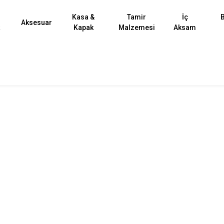
Kasa &
Tamir
İç
B
Aksesuar
k
Kapak
Malzemesi
Aksam