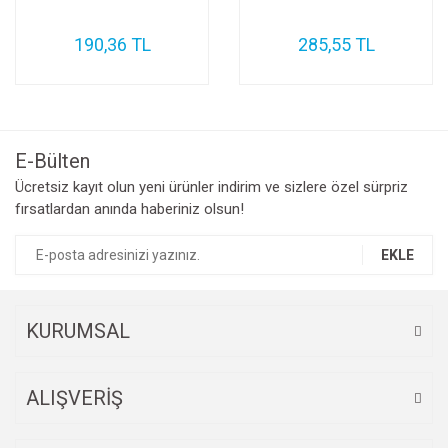
Şarj Aleti
Kalem
190,36 TL
285,55 TL
Usb Kablo
Kamera
Kamera Lens
Kulaklık Soketi
E-Bülten
Ücretsiz kayıt olun yeni ürünler indirim ve sizlere özel sürpriz
Nfc
fırsatlardan anında haberiniz olsun!
Ön Sensör
EKLE
On-Off & Yan Ses Film
Parmak Okuyucu Film
KURUMSAL
Şarj Soketi
ALIŞVERİŞ
Sim Yuvası
Titreşim Motoru