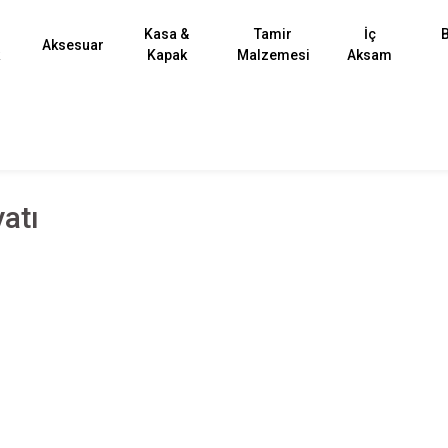
Kasa &
Tamir
İç
B
Aksesuar
k
Kapak
Malzemesi
Aksam
atı