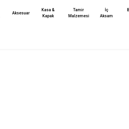
Kasa &
Tamir
İç
B
Aksesuar
k
Kapak
Malzemesi
Aksam