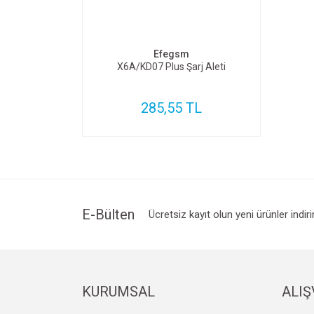
SEPETE EKLE
Efegsm
X6A/KD07 Plus Şarj Aleti
285,55 TL
E-Bülten
Ücretsiz kayıt olun yeni ürünler indir
KURUMSAL
ALIŞ