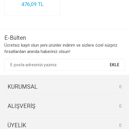
476,09 TL
Şarj Aleti
Kalem
Usb Kablo
Kamera
Kamera Lens
E-Bülten
Ücretsiz kayıt olun yeni ürünler indirim ve sizlere özel sürpriz
Kulaklık Soketi
fırsatlardan anında haberiniz olsun!
Nfc
EKLE
Ön Sensör
On-Off & Yan Ses Film
KURUMSAL
Parmak Okuyucu Film
Şarj Soketi
ALIŞVERİŞ
Sim Yuvası
ÜYELİK
Titreşim Motoru