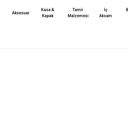
Kasa &
Tamir
İç
B
Aksesuar
k
Kapak
Malzemesi
Aksam