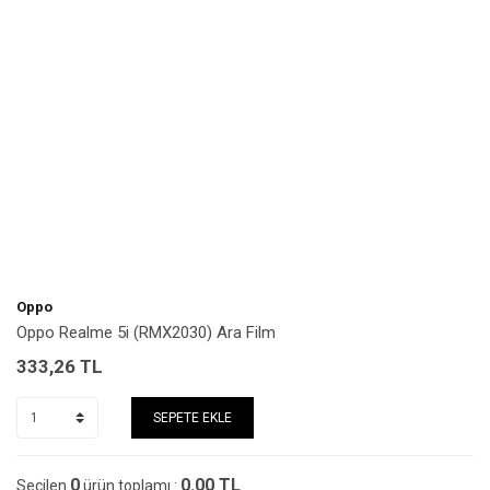
Oppo
Oppo Realme 5i (RMX2030) Ara Film
333,26
TL
SEPETE EKLE
0
0.00
TL
Seçilen
ürün toplamı :